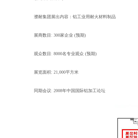
濮耐集团展出内容：铝工业用耐火材料制品
展商数目: 300家企业 (预期)
观众数目: 8000名专业观众 (预期)
展览面积: 21,000平方米
同期会议: 2008年中国国际铝加工论坛