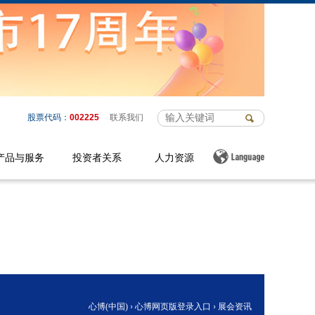
股票代码：
002225
联系我们
产品与服务
投资者关系
人力资源
心博(中国)
›
心博网页版登录入口
›
展会资讯