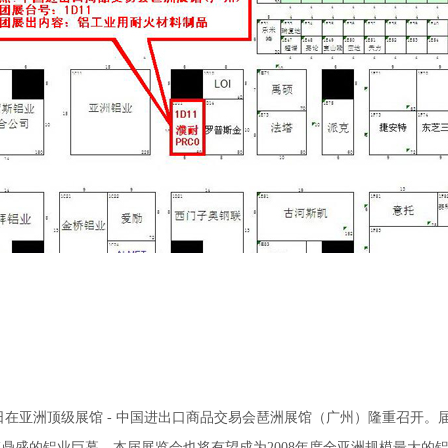
至30日在亚洲顶级展馆 - 中国进出口商品交易会琶洲展馆（广州）隆重召开。
场规模鼎盛的铝业巨幕。本届展览会也将有望成为2008年度全亚洲规模最大的