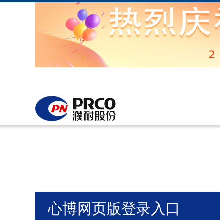
心博网页版登录入口