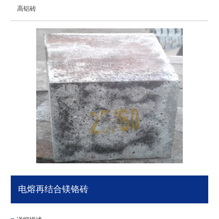
高铝砖
电熔再结合镁铬砖