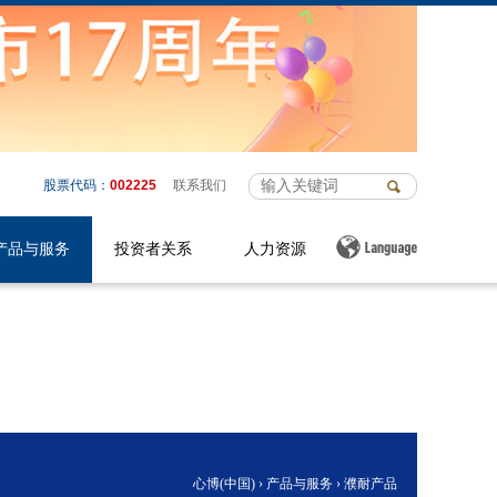
股票代码：
002225
联系我们
产品与服务
投资者关系
人力资源
心博(中国)
›
产品与服务
›
濮耐产品