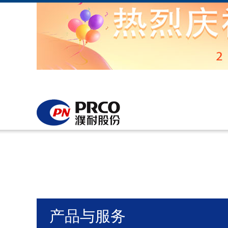
产品与服务