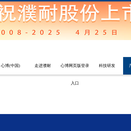
心博(中国)
走进濮耐
心博网页版登录
科技研发
入口