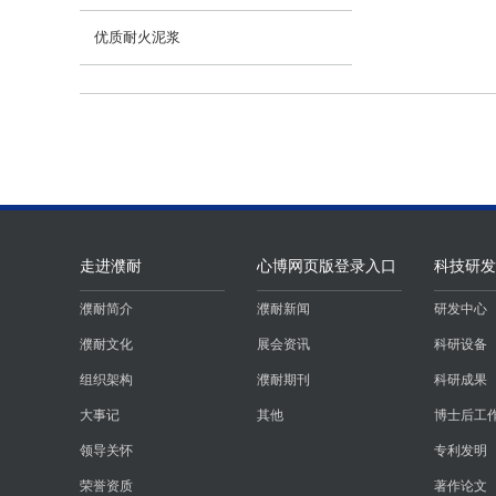
优质耐火泥浆
走进濮耐
心博网页版登录入口
科技研
濮耐简介
濮耐新闻
研发中心
濮耐文化
展会资讯
科研设备
组织架构
濮耐期刊
科研成果
大事记
其他
博士后工
领导关怀
专利发明
荣誉资质
著作论文