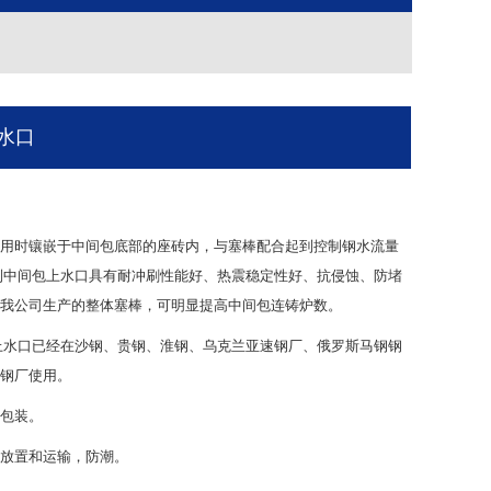
水口
用时镶嵌于中间包底部的座砖内，与塞棒配合起到控制钢水流量
列中间包上水口具有耐冲刷性能好、热震稳定性好、抗侵蚀、防堵
我公司生产的整体塞棒，可明显提高中间包连铸炉数。
上水口已经在沙钢、贵钢、淮钢、乌克兰亚速钢厂、俄罗斯马钢钢
钢厂使用。
包装。
放置和运输，防潮。