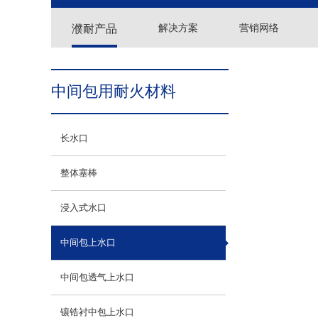
濮耐产品
解决方案
营销网络
中间包用耐火材料
长水口
整体塞棒
浸入式水口
中间包上水口
中间包透气上水口
镶锆衬中包上水口