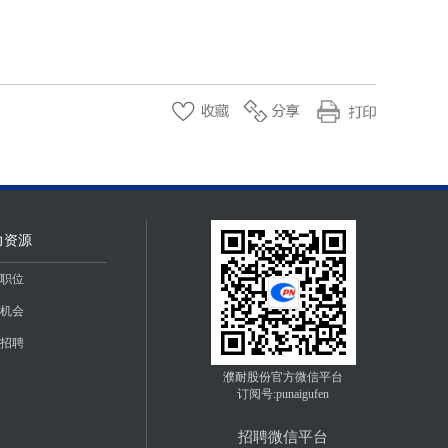
力资源
聘职位
作机会
园招聘
濮耐股份官方微信平台
订阅号:punaigufen
招聘微信平台