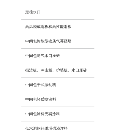
定径水口
高温烧成滑板和高性能滑板
中间包弥散型镁质气幕挡墙
中间包透气水口座砖
挡渣板、冲击板、护墙板、水口座砖
中间包干式振动料
中间包轻质喷涂料
中间包涂料无磷涂料
低水泥钢纤维增强浇注料