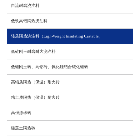
自流耐磨浇注料
低铁高铝隔热浇注料
轻质隔热浇注料（Ligh-Weight Insulating Castable）
低硅刚玉耐磨耐火浇注料
低硅刚玉砖、高铝砖、氮化硅结合碳化硅砖
高铝质隔热（保温）耐火砖
粘土质隔热（保温）耐火砖
高强漂珠砖
硅藻土隔热砖