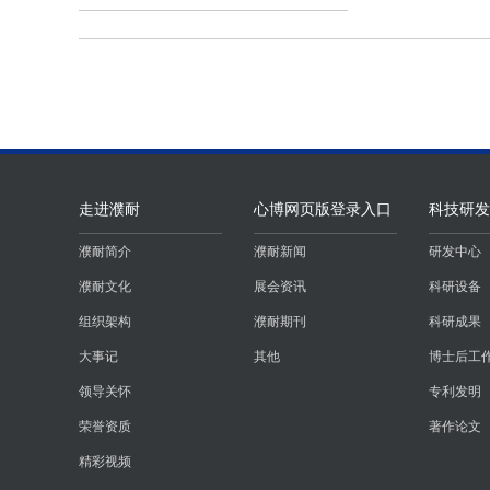
走进濮耐
心博网页版登录入口
科技研
濮耐简介
濮耐新闻
研发中心
濮耐文化
展会资讯
科研设备
组织架构
濮耐期刊
科研成果
大事记
其他
博士后工
领导关怀
专利发明
荣誉资质
著作论文
精彩视频