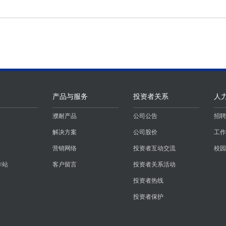
发
产品与服务
投资者关系
人
濮耐产品
公司公告
招
解决方案
公司股价
工
营销网络
投资者互动交流
校
作站
客户留言
投资者关系活动
投资者热线
投资者保护