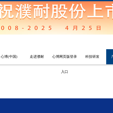
心博(中国)
走进濮耐
心博网页版登录
科技研发
入口