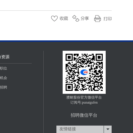
力资源
聘职位
作机会
园招聘
濮耐股份官方微信平台
订阅号:punaigufen
招聘微信平台
友情链接