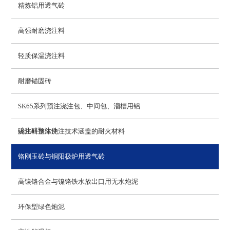
精炼铝用透气砖
高强耐磨浇注料
轻质保温浇注料
耐磨锚固砖
SK65系列预注浇注包、中间包、溜槽用铝
碳化硅预注件
浇注料整体浇注技术涵盖的耐火材料
铬刚玉砖与铜阳极炉用透气砖
高镍铬合金与镍铬铁水放出口用无水炮泥
环保型绿色炮泥