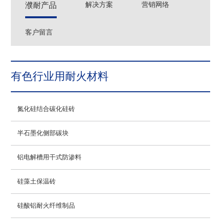
濮耐产品
解决方案
营销网络
客户留言
有色行业用耐火材料
氮化硅结合碳化硅砖
半石墨化侧部碳块
铝电解槽用干式防渗料
硅藻土保温砖
硅酸铝耐火纤维制品