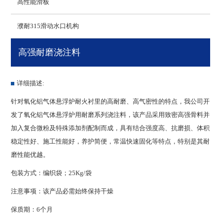
高性能滑板
濮耐315滑动水口机构
高强耐磨浇注料
详细描述:
针对氧化铝气体悬浮炉耐火衬里的高耐磨、高气密性的特点，我公司开
发了氧化铝气体悬浮炉用耐磨系列浇注料，该产品采用致密高强骨料并
加入复合微粉及特殊添加剂配制而成，具有结合强度高、抗磨损、体积
稳定性好、施工性能好，养护简便，常温快速固化等特点，特别是其耐
磨性能优越。
包装方式：编织袋；25Kg/袋
注意事项：该产品必需始终保持干燥
保质期：6个月