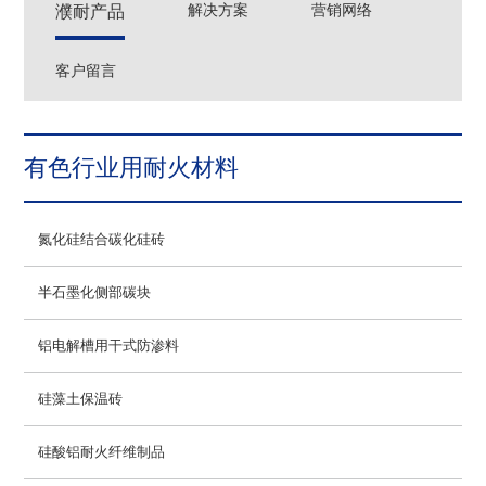
濮耐产品
解决方案
营销网络
客户留言
有色行业用耐火材料
氮化硅结合碳化硅砖
半石墨化侧部碳块
铝电解槽用干式防渗料
硅藻土保温砖
硅酸铝耐火纤维制品