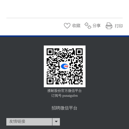
濮耐股份官方微信平台
订阅号:punaigufen
招聘微信平台
友情链接