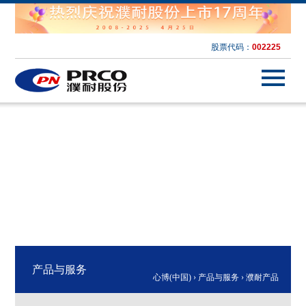
股票代码：
002225
产品与服务
心博(中国)
›
产品与服务
›
濮耐产品