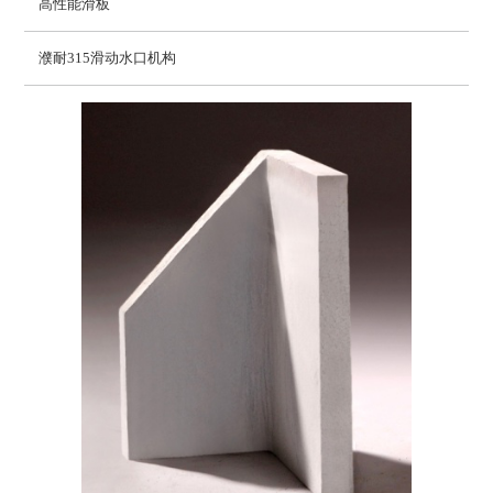
高性能滑板
濮耐315滑动水口机构