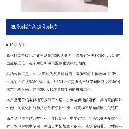
氮化硅结合碳化硅砖
详细描述:
氮化硅结合碳化硅砖是以高纯SiC为骨料，添加硅粉等外加剂，采用原
位生成理论，在专用窑炉中高温氮化烧制而成的。
其结构特征是：SiC大颗粒为基质所包围，基质部分由粒状SiC和原位
生成的纤维状Si3N4所组成，Si3N4纤维交织成三维空间网络，将SiC小
颗粒包围起来，并与SiC大颗粒形成牢固的机械结合。
本产品用于铝电解槽可减薄工作层，扩大电解槽的容积，具有高的导热
性能、抗氧化性能和抗冰晶石侵蚀性能，对高功率铝电解槽尤为适用。
该产品已在焦作万方铝业、贵阳铝业、中孚铝业、包头铝业等多家企业
的大型电解槽中使用，并出口力拓加拿大铝业、俄罗斯铝业、巴林铝业