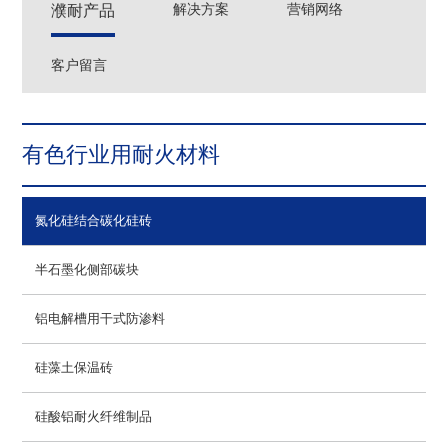
濮耐产品
解决方案
营销网络
客户留言
有色行业用耐火材料
氮化硅结合碳化硅砖
半石墨化侧部碳块
铝电解槽用干式防渗料
硅藻土保温砖
硅酸铝耐火纤维制品