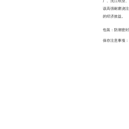
厂、沅江纸业、
该高强耐磨浇注
的经济效益。
包装：防潮密封
保存注意事项：