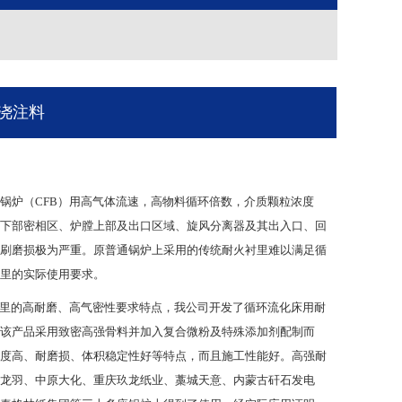
浇注料
锅炉（CFB）用高气体流速，高物料循环倍数，介质颗粒浓度
下部密相区、炉膛上部及出口区域、旋风分离器及其出入口、回
刷磨损极为严重。原普通锅炉上采用的传统耐火衬里难以满足循
里的实际使用要求。
衬里的高耐磨、高气密性要求特点，我公司开发了循环流化床用耐
该产品采用致密高强骨料并加入复合微粉及特殊添加剂配制而
度高、耐磨损、体积稳定性好等特点，而且施工性能好。高强耐
龙羽、中原大化、重庆玖龙纸业、藁城天意、内蒙古矸石发电