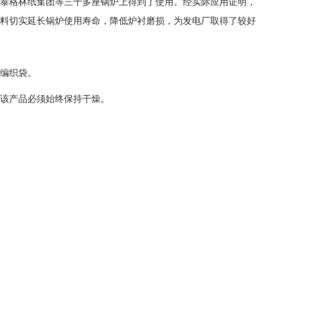
泰格林纸集团等三十多座锅炉上得到了使用。经实际应用证明，
料切实延长锅炉使用寿命，降低炉衬磨损，为发电厂取得了较好
编织袋。
该产品必须始终保持干燥。