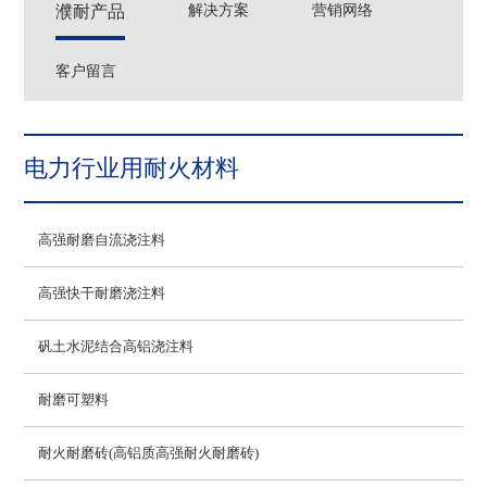
濮耐产品
解决方案
营销网络
客户留言
电力行业用耐火材料
高强耐磨自流浇注料
高强快干耐磨浇注料
矾土水泥结合高铝浇注料
耐磨可塑料
耐火耐磨砖(高铝质高强耐火耐磨砖)