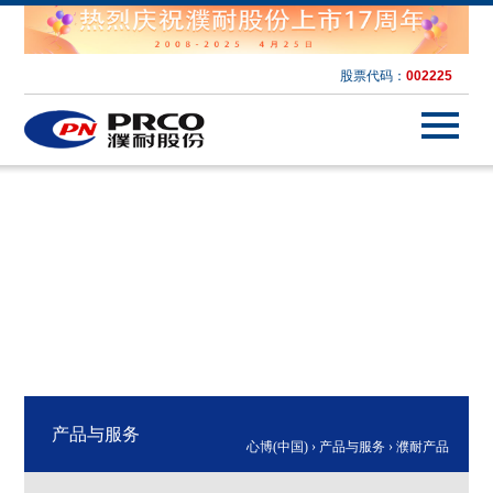
股票代码：
002225
产品与服务
心博(中国)
›
产品与服务
›
濮耐产品