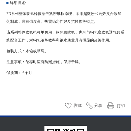
详细描述:
PN系列整体吹氩枪依据最紧密堆积原理，采用超微粉和高效复合添加
剂制成，具有强度高、热震稳定性好及抗蚀损等特点。
该系列整体吹氩枪可单独用于钢包顶吹氩，也可与钢包底吹氩透气砖系
统配合工作，对钢包冶炼效率和钢水质量具有明显的改善作用。
包装方式：木箱或草绳。
注意事项：储存时应有防潮措施，保持干燥。
保质期： 6个月。