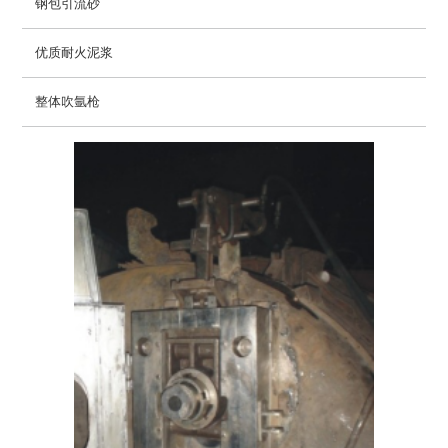
钢包引流砂
优质耐火泥浆
整体吹氩枪