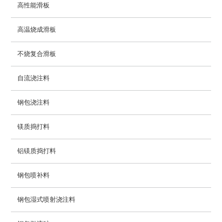
高性能滑板
高温烧成滑板
不烧复合滑板
自流浇注料
钢包浇注料
镁质捣打料
铝镁质捣打料
钢包喷补料
钢包湿式喷射浇注料