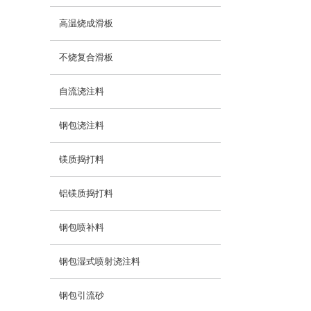
高温烧成滑板
不烧复合滑板
自流浇注料
钢包浇注料
镁质捣打料
铝镁质捣打料
钢包喷补料
钢包湿式喷射浇注料
钢包引流砂