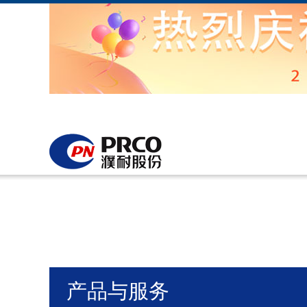
产品与服务