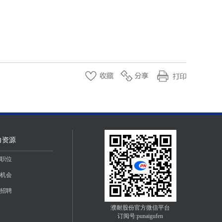
力资源
聘职位
作机会
园招聘
濮耐股份官方微信平台
订阅号:punaigufen