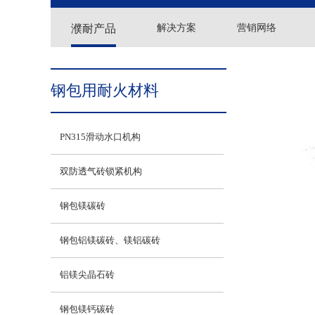
濮耐产品
解决方案
营销网络
钢包用耐火材料
PN315滑动水口机构
双防透气砖锁紧机构
钢包镁碳砖
钢包铝镁碳砖、镁铝碳砖
铝镁尖晶石砖
钢包镁钙碳砖