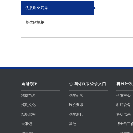
优质耐火泥浆
整体吹氩枪
走进濮耐
心博网页版登录入口
科技研
濮耐简介
濮耐新闻
研发中心
濮耐文化
展会资讯
科研设备
组织架构
濮耐期刊
科研成果
大事记
其他
博士后工