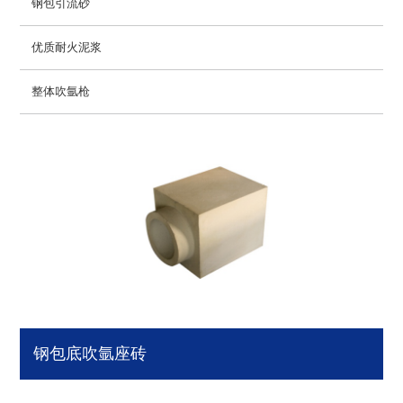
钢包引流砂
优质耐火泥浆
整体吹氩枪
钢包底吹氩座砖