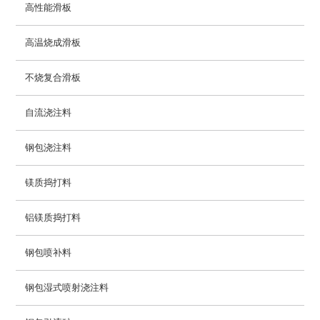
高性能滑板
高温烧成滑板
不烧复合滑板
自流浇注料
钢包浇注料
镁质捣打料
铝镁质捣打料
钢包喷补料
钢包湿式喷射浇注料